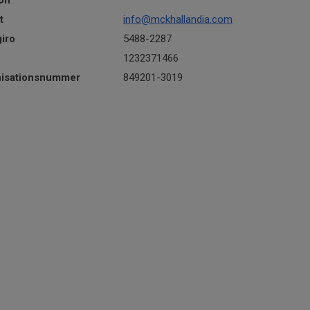
on
t
info@mckhallandia.com
iro
5488-2287
h
1232371466
nisationsnummer
849201-3019