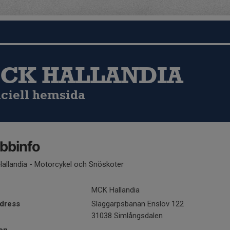
CK HALLANDIA
iciell hemsida
bbinfo
allandia - Motorcykel och Snöskoter
MCK Hallandia
dress
Släggarpsbanan Enslöv 122
31038 Simlångsdalen