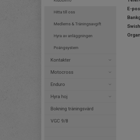
Telef
Klubbinfo
E-pos
Hitta till oss
Bankg
Medlems & Träningsavgift
Swis
Orga
Hyra av anläggningen
Poängsystem
Kontakter
Motocross
Enduro
Hyra hoj
Bokning träningsvärd
VGC 9/8