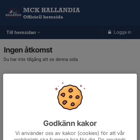
MCK HALLANDIA
Officiell hemsida
Logga in
Till hemsidan
Ingen åtkomst
Du har inte tillgång att se denna sida.
Godkänn kakor
Vi använder oss av kakor (cookies) för att vår
webbplats ska fungera bra för dig. De används